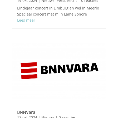
19 okt 2024
|
Nieuws
,
Persbericht
| 0 reacties
Eindejaar concert in Limburg en wel in Meerlo
Speciaal concert met mijn Lame Sonore
Lees meer
BNNVara
17 okt 2024
|
Nieuws
| 0 reacties