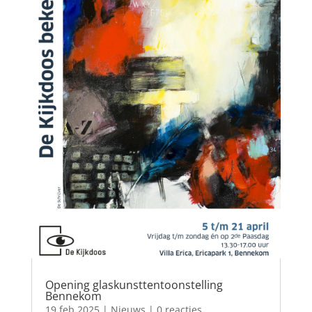
Opening glaskunsttentoonstelling
Bennekom
19 feb 2025
|
Nieuws
| 0 reacties