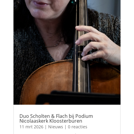
Duo Scholten & Flach bij Podium
Nicolaaskerk Kloosterburen
11 mrt 2026
|
Nieuws
| 0 reacties