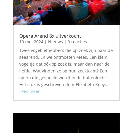
Opera Arend 8x uitverkocht
10 mei 2024
|
Nieuws
| 0 reacties
Twee vogelliefhebbers die op zoek zijn naar de
zeearend. En we ontmoeten Mees. Een klein
vogeltje dat óók op zoek is, maar dan naar de
liefde. Wat vinden ze op hun zoektocht? Een
opera die gespeeld wordt in de buitenlucht.
Het stuk is geschreven door Elizabeth Kooy,...
Lees meer