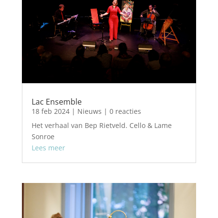
Lac Ensemble
18 feb 2024
|
Nieuws
| 0 reacties
Het verhaal van Bep Rietveld. Cello & Lame
Sonroe
Lees meer