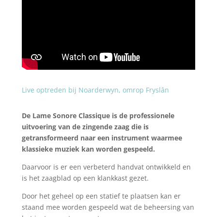
Live optreden bij Noarderwyn, omrop Fryslân
De Lame Sonore Classique is de professionele
uitvoering van de zingende zaag die is
getransformeerd naar een instrument waarmee
klassieke muziek kan worden gespeeld.
Daarvoor is er een verbeterd handvat ontwikkeld en
is het zaagblad op een klankkast gezet.
Door het geheel op een statief te plaatsen kan er
staand mee worden gespeeld wat de beheersing van