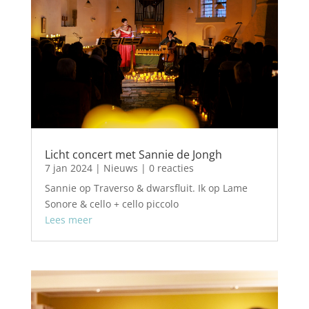
Licht concert met Sannie de Jongh
7 jan 2024
|
Nieuws
| 0 reacties
Sannie op Traverso & dwarsfluit. Ik op Lame
Sonore & cello + cello piccolo
Lees meer