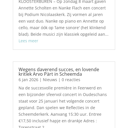
KLOOSTERBUREN – Op zondag 8 maart gaven
Annette Scholten en Nanke Flach een concert
bij Podium Nicolaaskerk. Zij vormen al jaren
een vast duo. Nanke op piano en Annette op
cello, maar óók op ‘lame sonore' (het klinkend
blad). Beide musici zijn klassiek opgeleid aan...
Lees meer
Wegens daverend succes, en lovende
kritiek Arvo Pärt in Scheemda
6 jan 2026
|
Nieuws
| 0 reacties
Na de succesvolle première in Feerwerd en
een bijzonder sfeervol concert in Oudeschans
staat voor 25 januari het volgende concert
gepland. Dan spelen we Reflecties in de
Scheemderkerk. Aanvang 15:30 uur. Entree
€17,50 inclusief hapje en drankje Adres :
Torenstraat 2,...