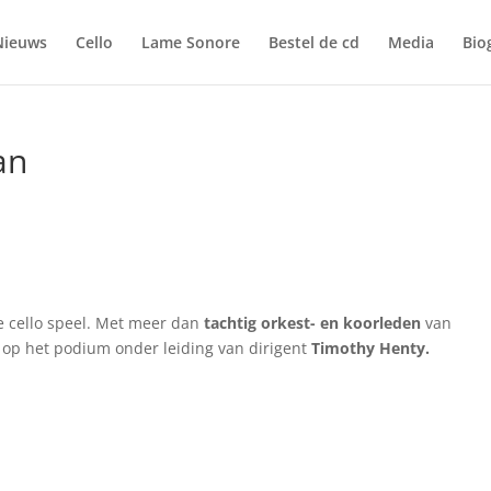
Nieuws
Cello
Lame Sonore
Bestel de cd
Media
Bio
an
te cello speel. Met meer dan
tachtig orkest- en koorleden
van
op het podium onder leiding van dirigent
Timothy Henty.