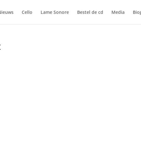
Nieuws
Cello
Lame Sonore
Bestel de cd
Media
Bio
t