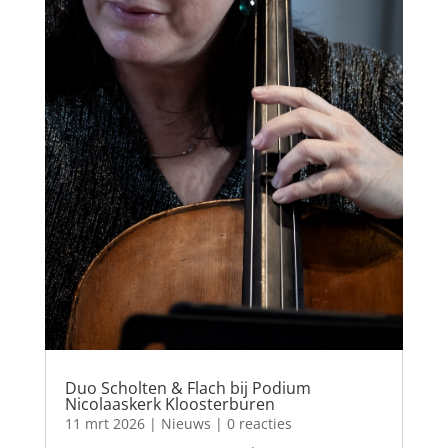
Duo Scholten & Flach bij Podium
Nicolaaskerk Kloosterburen
11 mrt 2026
|
Nieuws
| 0 reacties