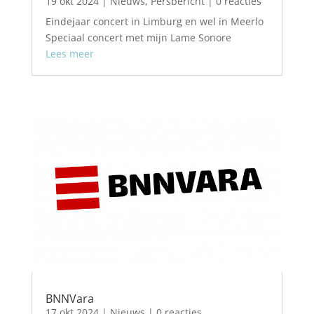
19 okt 2024
|
Nieuws
,
Persbericht
| 0 reacties
Eindejaar concert in Limburg en wel in Meerlo
Speciaal concert met mijn Lame Sonore
Lees meer
BNNVara
17 okt 2024
|
Nieuws
| 0 reacties