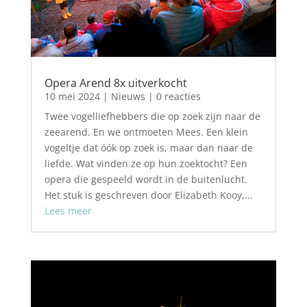
Opera Arend 8x uitverkocht
10 mei 2024
|
Nieuws
| 0 reacties
Twee vogelliefhebbers die op zoek zijn naar de
zeearend. En we ontmoeten Mees. Een klein
vogeltje dat óók op zoek is, maar dan naar de
liefde. Wat vinden ze op hun zoektocht? Een
opera die gespeeld wordt in de buitenlucht.
Het stuk is geschreven door Elizabeth Kooy,...
Lees meer