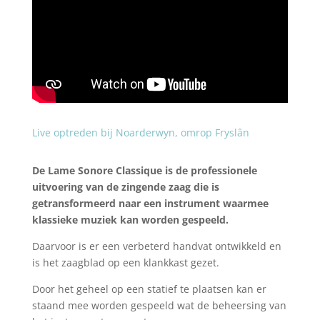
Live optreden bij Noarderwyn, omrop Fryslân
De Lame Sonore Classique is de professionele
uitvoering van de zingende zaag die is
getransformeerd naar een instrument waarmee
klassieke muziek kan worden gespeeld.
Daarvoor is er een verbeterd handvat ontwikkeld en
is het zaagblad op een klankkast gezet.
Door het geheel op een statief te plaatsen kan er
staand mee worden gespeeld wat de beheersing van