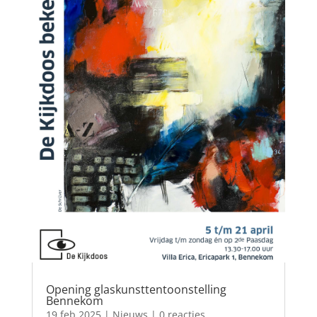
Opening glaskunsttentoonstelling
Bennekom
19 feb 2025
|
Nieuws
| 0 reacties