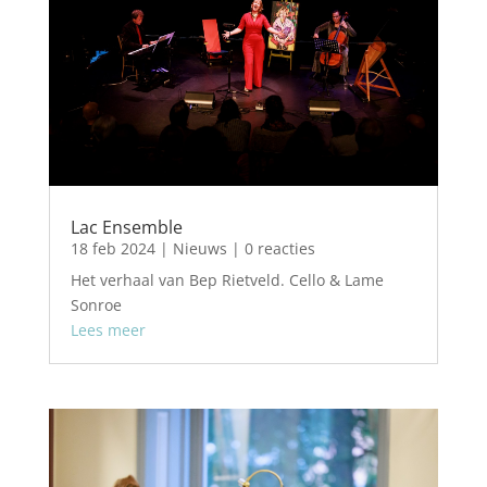
Lac Ensemble
18 feb 2024
|
Nieuws
| 0 reacties
Het verhaal van Bep Rietveld. Cello & Lame
Sonroe
Lees meer