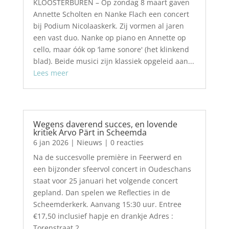
KLOOSTERBUREN – Op zondag 8 maart gaven
Annette Scholten en Nanke Flach een concert
bij Podium Nicolaaskerk. Zij vormen al jaren
een vast duo. Nanke op piano en Annette op
cello, maar óók op ‘lame sonore' (het klinkend
blad). Beide musici zijn klassiek opgeleid aan...
Lees meer
Wegens daverend succes, en lovende
kritiek Arvo Pärt in Scheemda
6 jan 2026
|
Nieuws
| 0 reacties
Na de succesvolle première in Feerwerd en
een bijzonder sfeervol concert in Oudeschans
staat voor 25 januari het volgende concert
gepland. Dan spelen we Reflecties in de
Scheemderkerk. Aanvang 15:30 uur. Entree
€17,50 inclusief hapje en drankje Adres :
Torenstraat 2,...