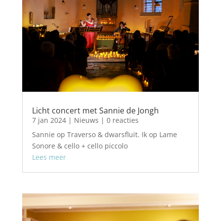
Licht concert met Sannie de Jongh
7 jan 2024
|
Nieuws
| 0 reacties
Sannie op Traverso & dwarsfluit. Ik op Lame
Sonore & cello + cello piccolo
Lees meer