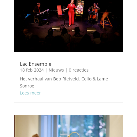
Lac Ensemble
18 feb 2024
|
Nieuws
| 0 reacties
Het verhaal van Bep Rietveld. Cello & Lame
Sonroe
Lees meer