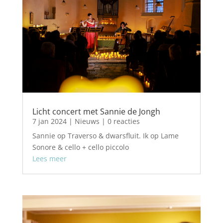
Licht concert met Sannie de Jongh
7 jan 2024
|
Nieuws
| 0 reacties
Sannie op Traverso & dwarsfluit. Ik op Lame
Sonore & cello + cello piccolo
Lees meer