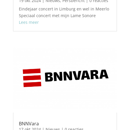
19 okt 2024
|
Nieuws
,
Persbericht
| 0 reacties
Eindejaar concert in Limburg en wel in Meerlo
Speciaal concert met mijn Lame Sonore
Lees meer
BNNVara
17 okt 2024
|
Nieuws
| 0 reacties