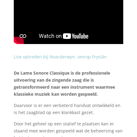
Live optreden bij Noarderwyn, omrop Fryslân
De Lame Sonore Classique is de professionele
uitvoering van de zingende zaag die is
getransformeerd naar een instrument waarmee
klassieke muziek kan worden gespeeld.
Daarvoor is er een verbeterd handvat ontwikkeld en
is het zaagblad op een klankkast gezet.
Door het geheel op een statief te plaatsen kan er
staand mee worden gespeeld wat de beheersing van