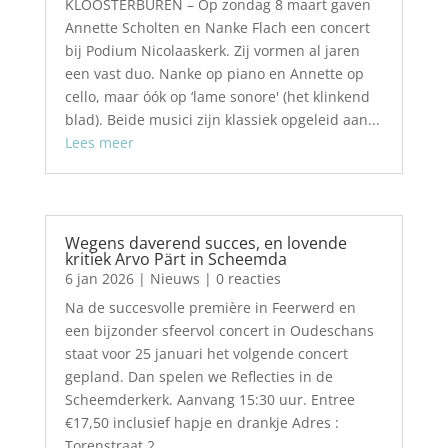
KLOOSTERBUREN – Op zondag 8 maart gaven
Annette Scholten en Nanke Flach een concert
bij Podium Nicolaaskerk. Zij vormen al jaren
een vast duo. Nanke op piano en Annette op
cello, maar óók op ‘lame sonore' (het klinkend
blad). Beide musici zijn klassiek opgeleid aan...
Lees meer
Wegens daverend succes, en lovende
kritiek Arvo Pärt in Scheemda
6 jan 2026
|
Nieuws
| 0 reacties
Na de succesvolle première in Feerwerd en
een bijzonder sfeervol concert in Oudeschans
staat voor 25 januari het volgende concert
gepland. Dan spelen we Reflecties in de
Scheemderkerk. Aanvang 15:30 uur. Entree
€17,50 inclusief hapje en drankje Adres :
Torenstraat 2,...