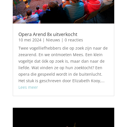
Opera Arend 8x uitverkocht
10 mei 2024
|
Nieuws
| 0 reacties
Twee vogelliefhebbers die op zoek zijn naar de
zeearend. En we ontmoeten Mees. Een klein
vogeltje dat óók op zoek is, maar dan naar de
liefde. Wat vinden ze op hun zoektocht? Een
opera die gespeeld wordt in de buitenlucht.
Het stuk is geschreven door Elizabeth Kooy,...
Lees meer