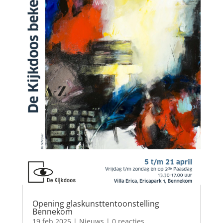
Opening glaskunsttentoonstelling
Bennekom
19 feb 2025
|
Nieuws
| 0 reacties