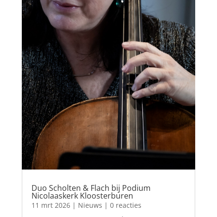
Duo Scholten & Flach bij Podium
Nicolaaskerk Kloosterburen
11 mrt 2026
|
Nieuws
| 0 reacties