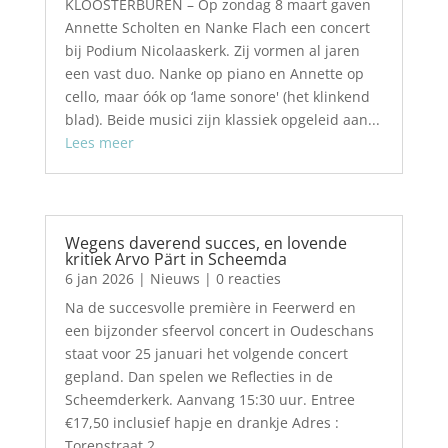
KLOOSTERBUREN – Op zondag 8 maart gaven
Annette Scholten en Nanke Flach een concert
bij Podium Nicolaaskerk. Zij vormen al jaren
een vast duo. Nanke op piano en Annette op
cello, maar óók op ‘lame sonore' (het klinkend
blad). Beide musici zijn klassiek opgeleid aan...
Lees meer
Wegens daverend succes, en lovende
kritiek Arvo Pärt in Scheemda
6 jan 2026
|
Nieuws
| 0 reacties
Na de succesvolle première in Feerwerd en
een bijzonder sfeervol concert in Oudeschans
staat voor 25 januari het volgende concert
gepland. Dan spelen we Reflecties in de
Scheemderkerk. Aanvang 15:30 uur. Entree
€17,50 inclusief hapje en drankje Adres :
Torenstraat 2,...