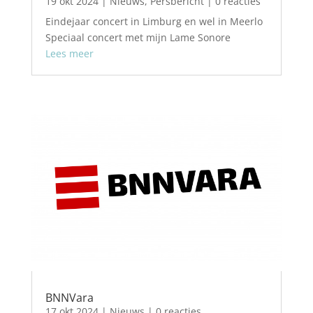
19 okt 2024
|
Nieuws
,
Persbericht
| 0 reacties
Eindejaar concert in Limburg en wel in Meerlo
Speciaal concert met mijn Lame Sonore
Lees meer
BNNVara
17 okt 2024
|
Nieuws
| 0 reacties