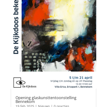
Opening glaskunsttentoonstelling
Bennekom
19 feb 2025
|
Nieuws
| 0 reacties