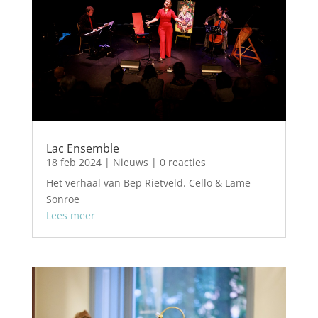
Lac Ensemble
18 feb 2024
|
Nieuws
| 0 reacties
Het verhaal van Bep Rietveld. Cello & Lame
Sonroe
Lees meer