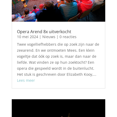
Opera Arend 8x uitverkocht
10 mei 2024
|
Nieuws
| 0 reacties
Twee vogelliefhebbers die op zoek zijn naar de
zeearend. En we ontmoeten Mees. Een klein
vogeltje dat óók op zoek is, maar dan naar de
liefde. Wat vinden ze op hun zoektocht? Een
opera die gespeeld wordt in de buitenlucht.
Het stuk is geschreven door Elizabeth Kooy,...
Lees meer