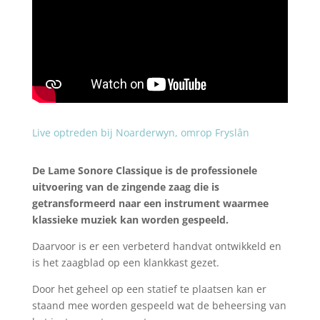
Live optreden bij Noarderwyn, omrop Fryslân
De Lame Sonore Classique is de professionele
uitvoering van de zingende zaag die is
getransformeerd naar een instrument waarmee
klassieke muziek kan worden gespeeld.
Daarvoor is er een verbeterd handvat ontwikkeld en
is het zaagblad op een klankkast gezet.
Door het geheel op een statief te plaatsen kan er
staand mee worden gespeeld wat de beheersing van