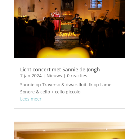
Licht concert met Sannie de Jongh
7 jan 2024
|
Nieuws
| 0 reacties
Sannie op Traverso & dwarsfluit. Ik op Lame
Sonore & cello + cello piccolo
Lees meer