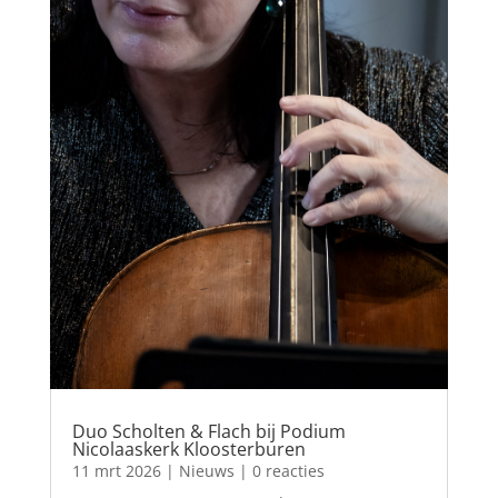
Duo Scholten & Flach bij Podium
Nicolaaskerk Kloosterburen
11 mrt 2026
|
Nieuws
| 0 reacties