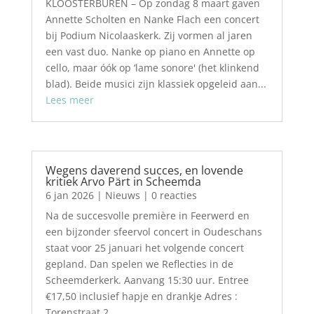
KLOOSTERBUREN – Op zondag 8 maart gaven
Annette Scholten en Nanke Flach een concert
bij Podium Nicolaaskerk. Zij vormen al jaren
een vast duo. Nanke op piano en Annette op
cello, maar óók op ‘lame sonore' (het klinkend
blad). Beide musici zijn klassiek opgeleid aan...
Lees meer
Wegens daverend succes, en lovende
kritiek Arvo Pärt in Scheemda
6 jan 2026
|
Nieuws
| 0 reacties
Na de succesvolle première in Feerwerd en
een bijzonder sfeervol concert in Oudeschans
staat voor 25 januari het volgende concert
gepland. Dan spelen we Reflecties in de
Scheemderkerk. Aanvang 15:30 uur. Entree
€17,50 inclusief hapje en drankje Adres :
Torenstraat 2,...