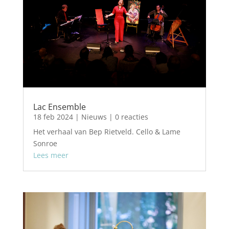
Lac Ensemble
18 feb 2024
|
Nieuws
| 0 reacties
Het verhaal van Bep Rietveld. Cello & Lame
Sonroe
Lees meer