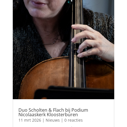
Duo Scholten & Flach bij Podium
Nicolaaskerk Kloosterburen
11 mrt 2026
|
Nieuws
| 0 reacties