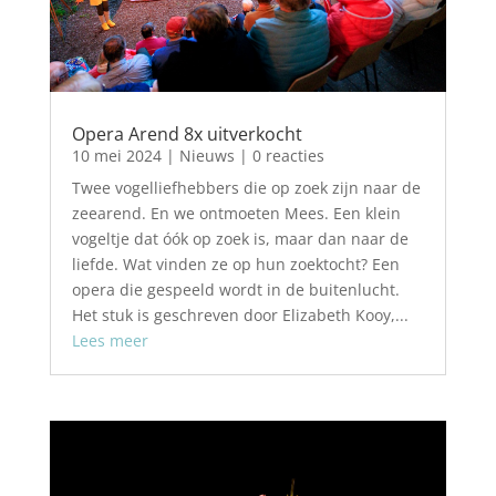
Opera Arend 8x uitverkocht
10 mei 2024
|
Nieuws
| 0 reacties
Twee vogelliefhebbers die op zoek zijn naar de
zeearend. En we ontmoeten Mees. Een klein
vogeltje dat óók op zoek is, maar dan naar de
liefde. Wat vinden ze op hun zoektocht? Een
opera die gespeeld wordt in de buitenlucht.
Het stuk is geschreven door Elizabeth Kooy,...
Lees meer