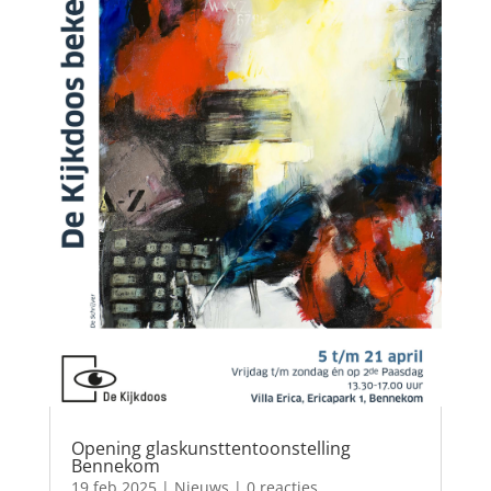
Opening glaskunsttentoonstelling
Bennekom
19 feb 2025
|
Nieuws
| 0 reacties