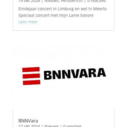
19 okt 2024
|
Nieuws
,
Persbericht
| 0 reacties
Eindejaar concert in Limburg en wel in Meerlo
Speciaal concert met mijn Lame Sonore
Lees meer
BNNVara
17 okt 2024
|
Nieuws
| 0 reacties