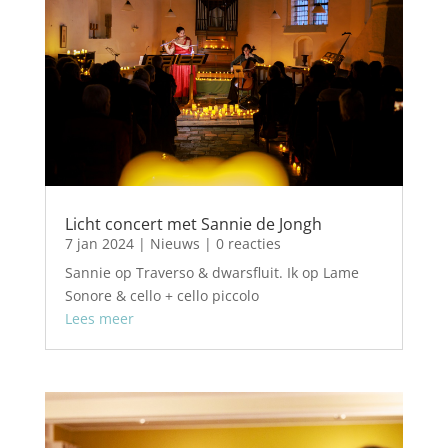
Licht concert met Sannie de Jongh
7 jan 2024
|
Nieuws
| 0 reacties
Sannie op Traverso & dwarsfluit. Ik op Lame
Sonore & cello + cello piccolo
Lees meer