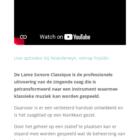
Live optreden bij Noarderwyn, omrop Fryslân
De Lame Sonore Classique is de professionele
uitvoering van de zingende zaag die is
getransformeerd naar een instrument waarmee
klassieke muziek kan worden gespeeld.
Daarvoor is er een verbeterd handvat ontwikkeld en
is het zaagblad op een klankkast gezet.
Door het geheel op een statief te plaatsen kan er
staand mee worden gespeeld wat de beheersing van