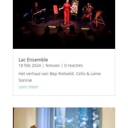
Lac Ensemble
18 feb 2024
|
Nieuws
| 0 reacties
Het verhaal van Bep Rietveld. Cello & Lame
Sonroe
Lees meer