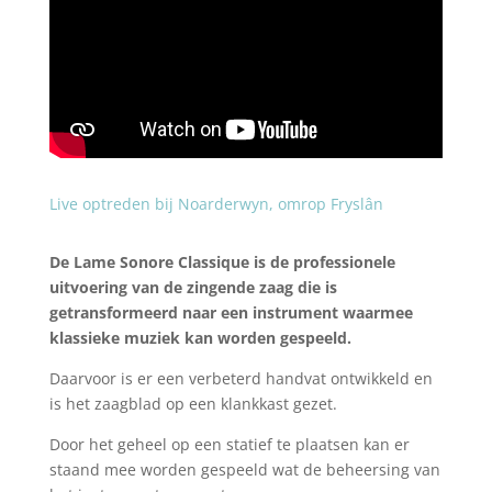
Live optreden bij Noarderwyn, omrop Fryslân
De Lame Sonore Classique is de professionele
uitvoering van de zingende zaag die is
getransformeerd naar een instrument waarmee
klassieke muziek kan worden gespeeld.
Daarvoor is er een verbeterd handvat ontwikkeld en
is het zaagblad op een klankkast gezet.
Door het geheel op een statief te plaatsen kan er
staand mee worden gespeeld wat de beheersing van