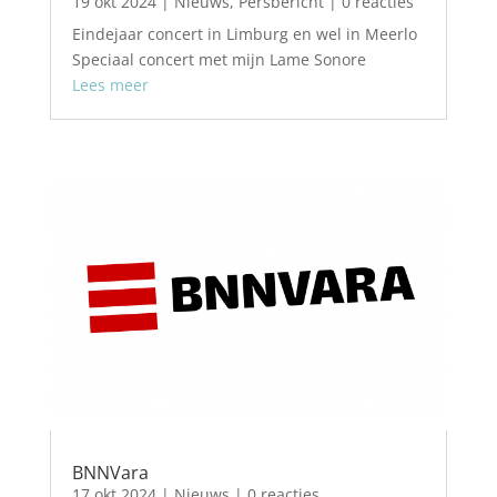
19 okt 2024
|
Nieuws
,
Persbericht
| 0 reacties
Eindejaar concert in Limburg en wel in Meerlo
Speciaal concert met mijn Lame Sonore
Lees meer
BNNVara
17 okt 2024
|
Nieuws
| 0 reacties