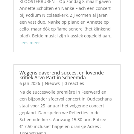
KLOOSTERBUREN – Op zondag 8 maart gaven
Annette Scholten en Nanke Flach een concert
bij Podium Nicolaaskerk. Zij vormen al jaren
een vast duo. Nanke op piano en Annette op
cello, maar óók op ‘lame sonore' (het klinkend
blad). Beide musici zijn klassiek opgeleid aan...
Lees meer
Wegens daverend succes, en lovende
kritiek Arvo Pärt in Scheemda
6 jan 2026
|
Nieuws
| 0 reacties
Na de succesvolle première in Feerwerd en
een bijzonder sfeervol concert in Oudeschans
staat voor 25 januari het volgende concert
gepland. Dan spelen we Reflecties in de
Scheemderkerk. Aanvang 15:30 uur. Entree
€17,50 inclusief hapje en drankje Adres :
Torenstraat 2,...