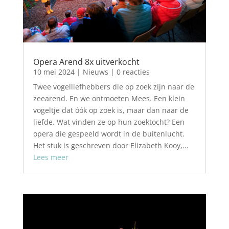
Opera Arend 8x uitverkocht
10 mei 2024
|
Nieuws
| 0 reacties
Twee vogelliefhebbers die op zoek zijn naar de
zeearend. En we ontmoeten Mees. Een klein
vogeltje dat óók op zoek is, maar dan naar de
liefde. Wat vinden ze op hun zoektocht? Een
opera die gespeeld wordt in de buitenlucht.
Het stuk is geschreven door Elizabeth Kooy,...
Lees meer