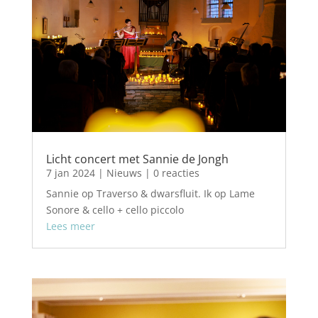
Licht concert met Sannie de Jongh
7 jan 2024
|
Nieuws
| 0 reacties
Sannie op Traverso & dwarsfluit. Ik op Lame
Sonore & cello + cello piccolo
Lees meer