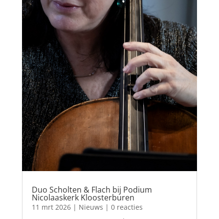
Duo Scholten & Flach bij Podium
Nicolaaskerk Kloosterburen
11 mrt 2026
|
Nieuws
| 0 reacties