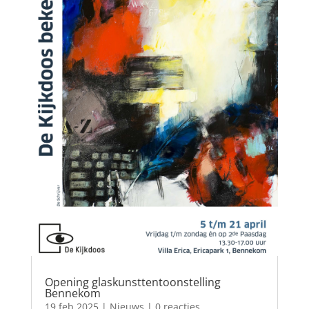
Opening glaskunsttentoonstelling
Bennekom
19 feb 2025
|
Nieuws
| 0 reacties