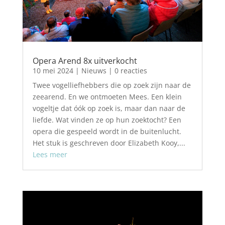
Opera Arend 8x uitverkocht
10 mei 2024
|
Nieuws
| 0 reacties
Twee vogelliefhebbers die op zoek zijn naar de
zeearend. En we ontmoeten Mees. Een klein
vogeltje dat óók op zoek is, maar dan naar de
liefde. Wat vinden ze op hun zoektocht? Een
opera die gespeeld wordt in de buitenlucht.
Het stuk is geschreven door Elizabeth Kooy,...
Lees meer