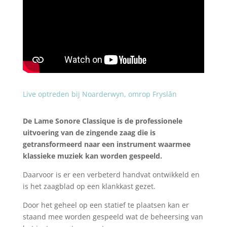
Live optreden bij Noarderwyn, omrop Fryslân
De Lame Sonore Classique is de professionele
uitvoering van de zingende zaag die is
getransformeerd naar een instrument waarmee
klassieke muziek kan worden gespeeld.
Daarvoor is er een verbeterd handvat ontwikkeld en
is het zaagblad op een klankkast gezet.
Door het geheel op een statief te plaatsen kan er
staand mee worden gespeeld wat de beheersing van