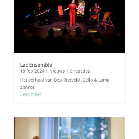
Lac Ensemble
18 feb 2024
|
Nieuws
| 0 reacties
Het verhaal van Bep Rietveld. Cello & Lame
Sonroe
Lees meer