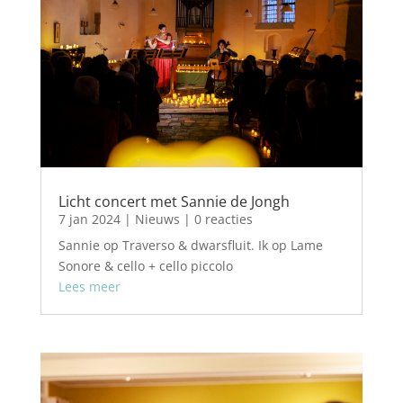
Licht concert met Sannie de Jongh
7 jan 2024
|
Nieuws
| 0 reacties
Sannie op Traverso & dwarsfluit. Ik op Lame
Sonore & cello + cello piccolo
Lees meer