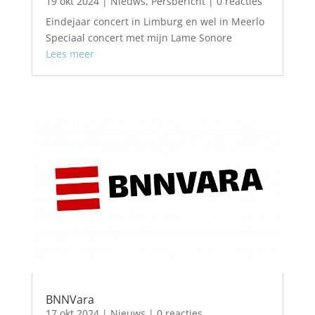
19 okt 2024
|
Nieuws
,
Persbericht
| 0 reacties
Eindejaar concert in Limburg en wel in Meerlo
Speciaal concert met mijn Lame Sonore
Lees meer
BNNVara
17 okt 2024
|
Nieuws
| 0 reacties