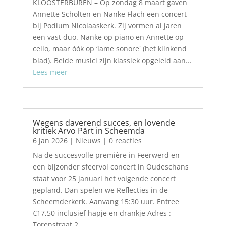
KLOOSTERBUREN – Op zondag 8 maart gaven
Annette Scholten en Nanke Flach een concert
bij Podium Nicolaaskerk. Zij vormen al jaren
een vast duo. Nanke op piano en Annette op
cello, maar óók op ‘lame sonore' (het klinkend
blad). Beide musici zijn klassiek opgeleid aan...
Lees meer
Wegens daverend succes, en lovende
kritiek Arvo Pärt in Scheemda
6 jan 2026
|
Nieuws
| 0 reacties
Na de succesvolle première in Feerwerd en
een bijzonder sfeervol concert in Oudeschans
staat voor 25 januari het volgende concert
gepland. Dan spelen we Reflecties in de
Scheemderkerk. Aanvang 15:30 uur. Entree
€17,50 inclusief hapje en drankje Adres :
Torenstraat 2,...