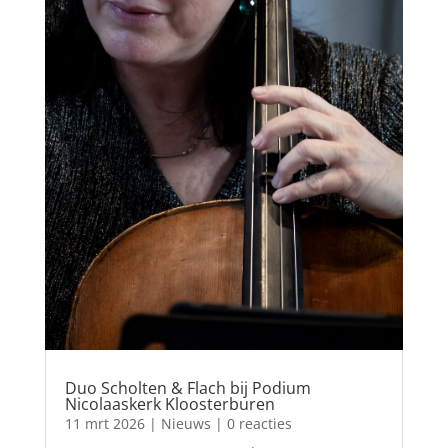
Duo Scholten & Flach bij Podium
Nicolaaskerk Kloosterburen
11 mrt 2026
|
Nieuws
| 0 reacties