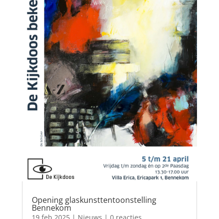
Opening glaskunsttentoonstelling
Bennekom
19 feb 2025
|
Nieuws
| 0 reacties