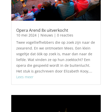
Opera Arend 8x uitverkocht
10 mei 2024
|
Nieuws
| 0 reacties
Twee vogelliefhebbers die op zoek zijn naar de
zeearend. En we ontmoeten Mees. Een klein
vogeltje dat óók op zoek is, maar dan naar de
liefde. Wat vinden ze op hun zoektocht? Een
opera die gespeeld wordt in de buitenlucht.
Het stuk is geschreven door Elizabeth Kooy,...
Lees meer