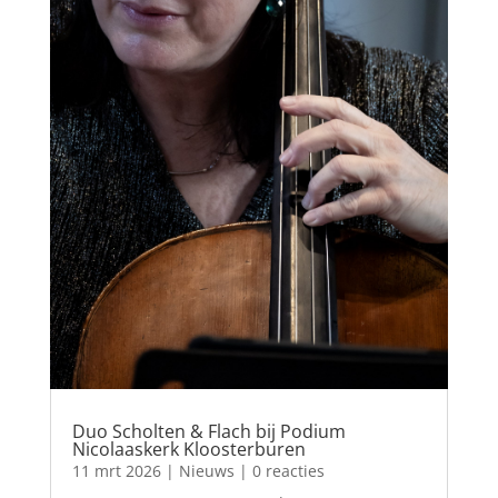
Duo Scholten & Flach bij Podium
Nicolaaskerk Kloosterburen
11 mrt 2026
|
Nieuws
| 0 reacties