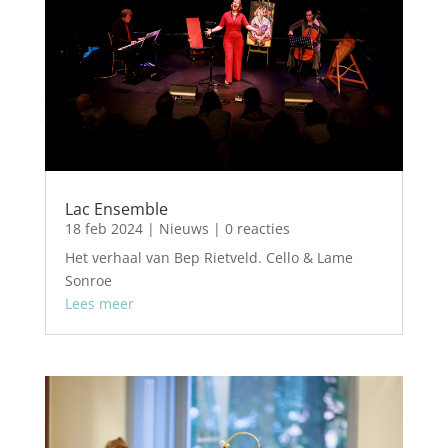
Lac Ensemble
18 feb 2024
|
Nieuws
| 0 reacties
Het verhaal van Bep Rietveld. Cello & Lame
Sonroe
Lees meer