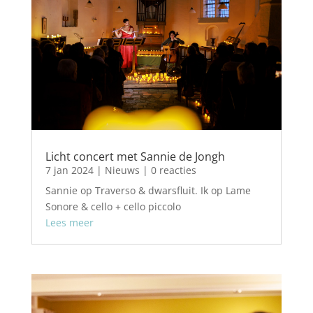
Licht concert met Sannie de Jongh
7 jan 2024
|
Nieuws
| 0 reacties
Sannie op Traverso & dwarsfluit. Ik op Lame
Sonore & cello + cello piccolo
Lees meer