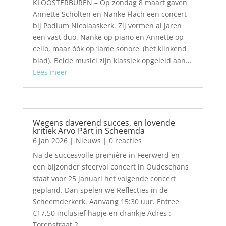
KLOOSTERBUREN – Op zondag 8 maart gaven
Annette Scholten en Nanke Flach een concert
bij Podium Nicolaaskerk. Zij vormen al jaren
een vast duo. Nanke op piano en Annette op
cello, maar óók op ‘lame sonore' (het klinkend
blad). Beide musici zijn klassiek opgeleid aan...
Lees meer
Wegens daverend succes, en lovende
kritiek Arvo Pärt in Scheemda
6 jan 2026
|
Nieuws
| 0 reacties
Na de succesvolle première in Feerwerd en
een bijzonder sfeervol concert in Oudeschans
staat voor 25 januari het volgende concert
gepland. Dan spelen we Reflecties in de
Scheemderkerk. Aanvang 15:30 uur. Entree
€17,50 inclusief hapje en drankje Adres :
Torenstraat 2,...