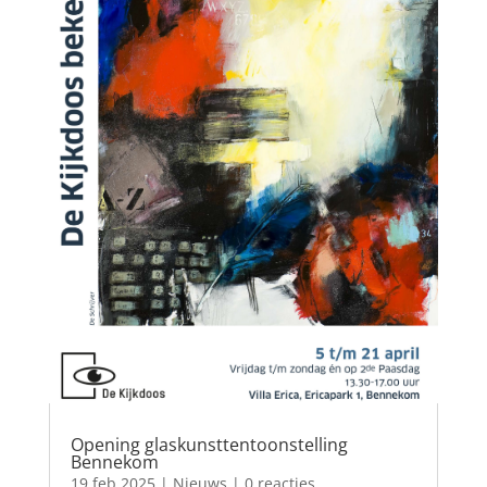
Opening glaskunsttentoonstelling
Bennekom
19 feb 2025
|
Nieuws
| 0 reacties