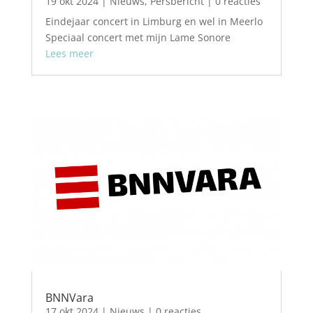
19 okt 2024
|
Nieuws
,
Persbericht
| 0 reacties
Eindejaar concert in Limburg en wel in Meerlo
Speciaal concert met mijn Lame Sonore
Lees meer
BNNVara
17 okt 2024
|
Nieuws
| 0 reacties