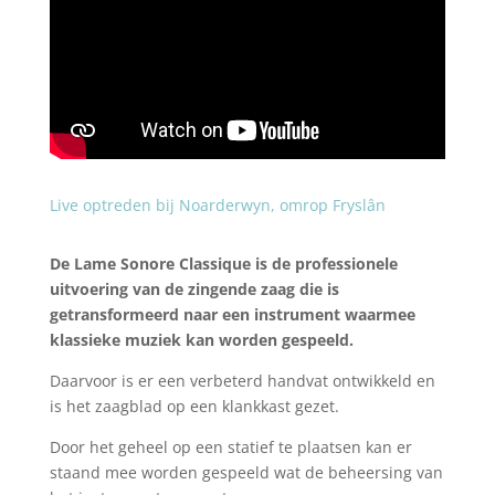
Live optreden bij Noarderwyn, omrop Fryslân
De Lame Sonore Classique is de professionele
uitvoering van de zingende zaag die is
getransformeerd naar een instrument waarmee
klassieke muziek kan worden gespeeld.
Daarvoor is er een verbeterd handvat ontwikkeld en
is het zaagblad op een klankkast gezet.
Door het geheel op een statief te plaatsen kan er
staand mee worden gespeeld wat de beheersing van