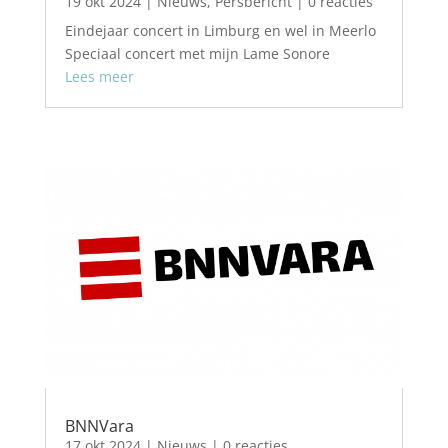
19 okt 2024
|
Nieuws
,
Persbericht
| 0 reacties
Eindejaar concert in Limburg en wel in Meerlo
Speciaal concert met mijn Lame Sonore
Lees meer
BNNVara
17 okt 2024
|
Nieuws
| 0 reacties