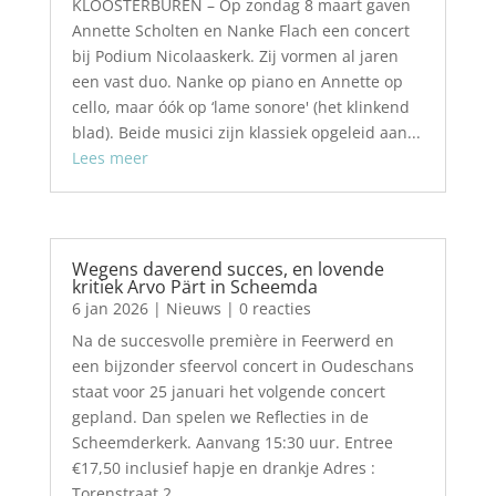
KLOOSTERBUREN – Op zondag 8 maart gaven
Annette Scholten en Nanke Flach een concert
bij Podium Nicolaaskerk. Zij vormen al jaren
een vast duo. Nanke op piano en Annette op
cello, maar óók op ‘lame sonore' (het klinkend
blad). Beide musici zijn klassiek opgeleid aan...
Lees meer
Wegens daverend succes, en lovende
kritiek Arvo Pärt in Scheemda
6 jan 2026
|
Nieuws
| 0 reacties
Na de succesvolle première in Feerwerd en
een bijzonder sfeervol concert in Oudeschans
staat voor 25 januari het volgende concert
gepland. Dan spelen we Reflecties in de
Scheemderkerk. Aanvang 15:30 uur. Entree
€17,50 inclusief hapje en drankje Adres :
Torenstraat 2,...