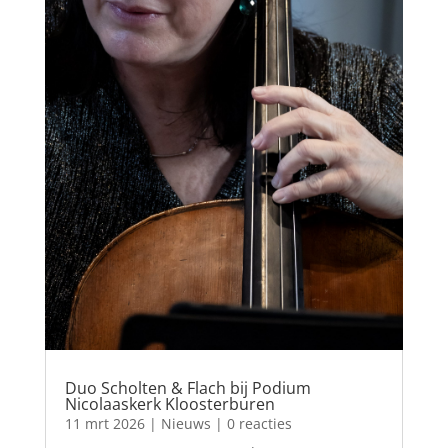
Duo Scholten & Flach bij Podium
Nicolaaskerk Kloosterburen
11 mrt 2026
|
Nieuws
| 0 reacties