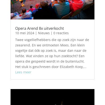
Opera Arend 8x uitverkocht
10 mei 2024
|
Nieuws
| 0 reacties
Twee vogelliefhebbers die op zoek zijn naar de
zeearend. En we ontmoeten Mees. Een klein
vogeltje dat óók op zoek is, maar dan naar de
liefde. Wat vinden ze op hun zoektocht? Een
opera die gespeeld wordt in de buitenlucht.
Het stuk is geschreven door Elizabeth Kooy,...
Lees meer