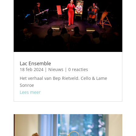
Lac Ensemble
18 feb 2024
|
Nieuws
| 0 reacties
Het verhaal van Bep Rietveld. Cello & Lame
Sonroe
Lees meer