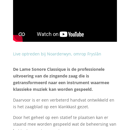
Live optreden bij Noarderwyn, omrop Fryslân
De Lame Sonore Classique is de professionele
uitvoering van de zingende zaag die is
getransformeerd naar een instrument waarmee
klassieke muziek kan worden gespeeld.
Daarvoor is er een verbeterd handvat ontwikkeld en
is het zaagblad op een klankkast gezet.
Door het geheel op een statief te plaatsen kan er
staand mee worden gespeeld wat de beheersing van