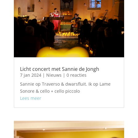
Licht concert met Sannie de Jongh
7 jan 2024
|
Nieuws
| 0 reacties
Sannie op Traverso & dwarsfluit. Ik op Lame
Sonore & cello + cello piccolo
Lees meer