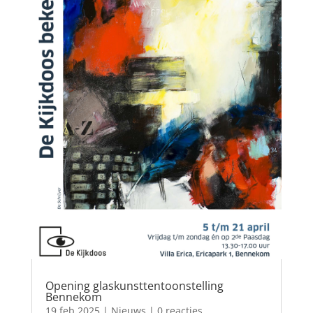
Opening glaskunsttentoonstelling
Bennekom
19 feb 2025
|
Nieuws
| 0 reacties