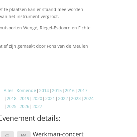
ief te plaatsen kan er staand mee worden
van het instrument vergroot.
houtsoorten Wengé, Riegel-Esdoorn en Fichte
atief zijn gemaakt door Fons van de Meulen
Alles
Komende
2014
2015
2016
2017
2018
2019
2020
2021
2022
2023
2024
2025
2026
2027
Evenement details:
Werkman-concert
ZO
MA