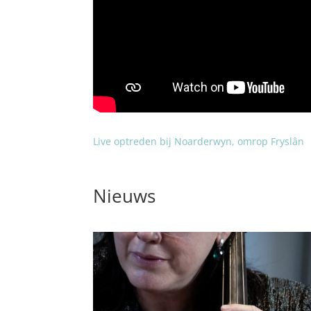
Live optreden bij Noarderwyn, omrop Fryslân
Nieuws