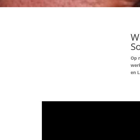
W
So
Op m
werk
en L