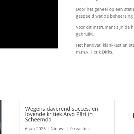
Door het geheel op een stat
gespeeld wat de beheersing 
Voor dit instrument zijn de 
gebruikt.
Het handvat, klankkast en st
m.m.v. Henk Dirks.
Wegens daverend succes, en
lovende kritiek Arvo Pärt in
Scheemda
6 jan 2026
|
Nieuws
| 0 reacties