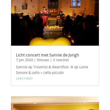
Licht concert met Sannie de Jongh
7 jan 2024
|
Nieuws
| 0 reacties
Sannie op Traverso & dwarsfluit. Ik op Lame
Sonore & cello + cello piccolo
Lees meer