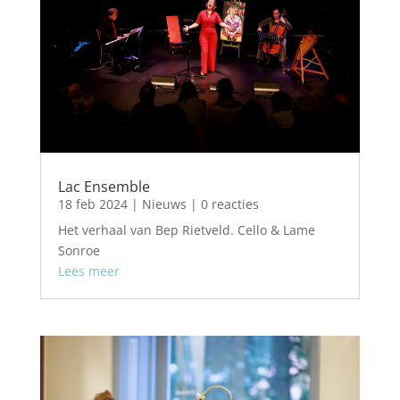
Lac Ensemble
18 feb 2024
|
Nieuws
| 0 reacties
Het verhaal van Bep Rietveld. Cello & Lame
Sonroe
Lees meer