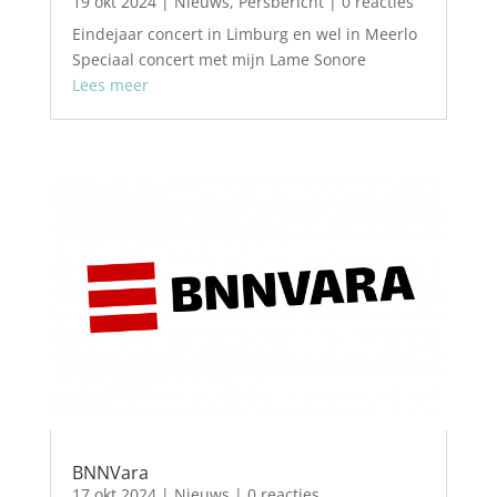
19 okt 2024
|
Nieuws
,
Persbericht
| 0 reacties
Eindejaar concert in Limburg en wel in Meerlo
Speciaal concert met mijn Lame Sonore
Lees meer
BNNVara
17 okt 2024
|
Nieuws
| 0 reacties