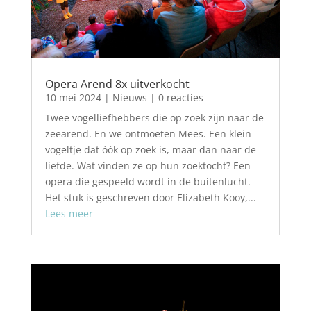
Opera Arend 8x uitverkocht
10 mei 2024
|
Nieuws
| 0 reacties
Twee vogelliefhebbers die op zoek zijn naar de
zeearend. En we ontmoeten Mees. Een klein
vogeltje dat óók op zoek is, maar dan naar de
liefde. Wat vinden ze op hun zoektocht? Een
opera die gespeeld wordt in de buitenlucht.
Het stuk is geschreven door Elizabeth Kooy,...
Lees meer