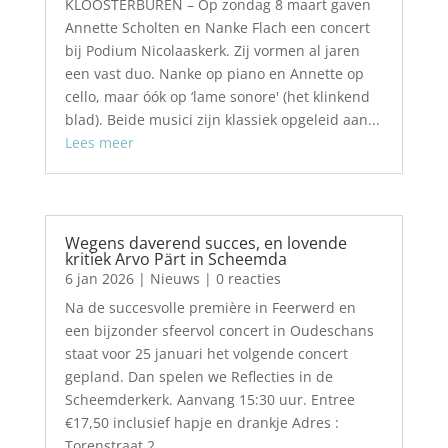
KLOOSTERBUREN – Op zondag 8 maart gaven
Annette Scholten en Nanke Flach een concert
bij Podium Nicolaaskerk. Zij vormen al jaren
een vast duo. Nanke op piano en Annette op
cello, maar óók op ‘lame sonore' (het klinkend
blad). Beide musici zijn klassiek opgeleid aan...
Lees meer
Wegens daverend succes, en lovende
kritiek Arvo Pärt in Scheemda
6 jan 2026
|
Nieuws
| 0 reacties
Na de succesvolle première in Feerwerd en
een bijzonder sfeervol concert in Oudeschans
staat voor 25 januari het volgende concert
gepland. Dan spelen we Reflecties in de
Scheemderkerk. Aanvang 15:30 uur. Entree
€17,50 inclusief hapje en drankje Adres :
Torenstraat 2,...