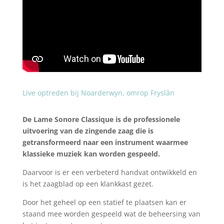
Live optreden bij Noarderwyn, omrop Fryslân
De Lame Sonore Classique is de professionele
uitvoering van de zingende zaag die is
getransformeerd naar een instrument waarmee
klassieke muziek kan worden gespeeld.
Daarvoor is er een verbeterd handvat ontwikkeld en
is het zaagblad op een klankkast gezet.
Door het geheel op een statief te plaatsen kan er
staand mee worden gespeeld wat de beheersing van