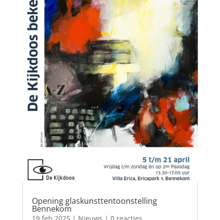
Opening glaskunsttentoonstelling
Bennekom
19 feb 2025
|
Nieuws
| 0 reacties