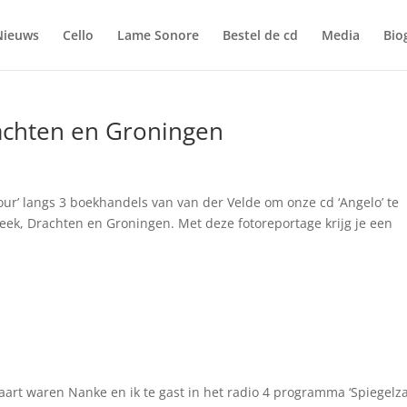
Nieuws
Cello
Lame Sonore
Bestel de cd
Media
Bio
rachten en Groningen
our’ langs 3 boekhandels van van der Velde om onze cd ‘Angelo’ te
eek, Drachten en Groningen. Met deze fotoreportage krijg je een
art waren Nanke en ik te gast in het radio 4 programma ‘Spiegelzaa