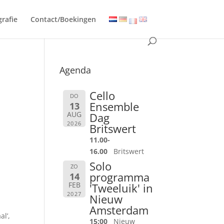
grafie
Contact/Boekingen
Agenda
Cello
DO
Ensemble
13
AUG
Dag
2026
Britswert
11.00-
16.00
Britswert
Solo
ZO
programma
14
FEB
'Tweeluik' in
2027
Nieuw
Amsterdam
l’,
15:00
Nieuw