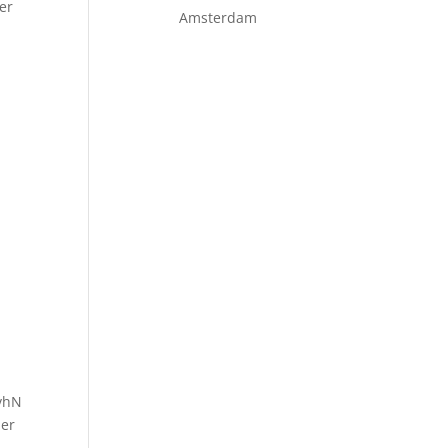
er
Amsterdam
DvhN
 er