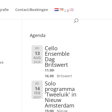
grafie
Contact/Boekingen
Agenda
Cello
DO
Ensemble
13
AUG
Dag
2026
iek
Britswert
11.00-
16.00
Britswert
Solo
ZO
programma
14
FEB
'Tweeluik' in
2027
Nieuw
Amsterdam
15:00
Nieuw