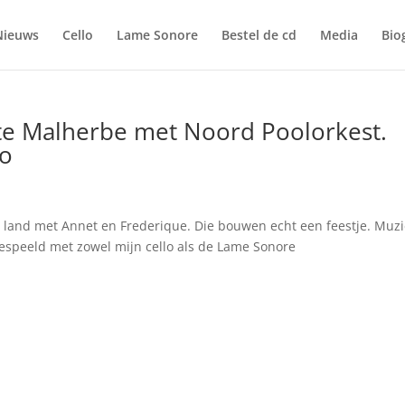
Nieuws
Cello
Lame Sonore
Bestel de cd
Media
Bio
te Malherbe met Noord Poolorkest.
lo
e land met Annet en Frederique. Die bouwen echt een feestje. Muz
. Gespeeld met zowel mijn cello als de Lame Sonore