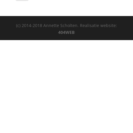
(c) 2014-2018 Annette Scholten. Realisatie website:
404WEB