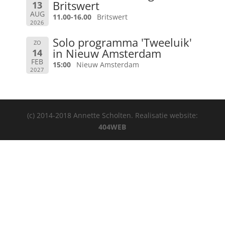
Britswert
13
AUG
11.00-16.00
Britswert
2026
Solo programma 'Tweeluik'
ZO
in Nieuw Amsterdam
14
FEB
15:00
Nieuw Amsterdam
2027
(c) 2014-2018 Annette Scholten. Realisatie website:
404WEB