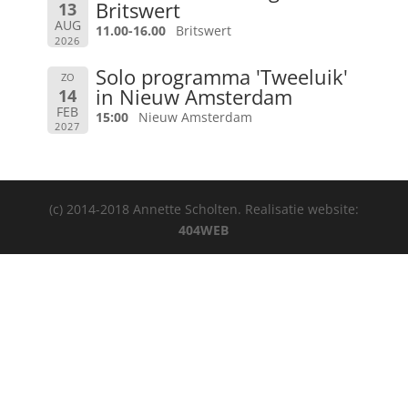
Britswert
13
AUG
11.00-16.00
Britswert
2026
Solo programma 'Tweeluik'
ZO
in Nieuw Amsterdam
14
FEB
15:00
Nieuw Amsterdam
2027
(c) 2014-2018 Annette Scholten. Realisatie website:
404WEB