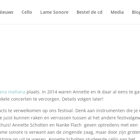
Nieuws
Cello
Lame Sonore
Bestel de cd
Media
Bio
ana mañana
plaats. In 2014 waren Annette en ik daar al eens te ga
ele concerten te verzorgen. Details volgen later!
acts te verwelkomen op ons festival. Denk aan instrumenten die je 
 je juist kunnen raken en verrassen tussen al het andere festivalge
ker thuis! Annette Scholten en Nanke Flach geven optredens met een
ame sonore is verwant aan de zingende zaag, maar door zijn grote
toire op uit te voeren. Annette Scholten studeerde cello aan het