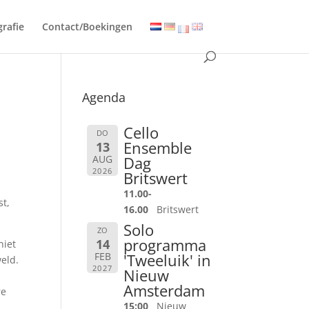
grafie
Contact/Boekingen
Agenda
Cello
DO
Ensemble
13
AUG
Dag
2026
Britswert
11.00-
st,
16.00
Britswert
Solo
ZO
programma
14
niet
FEB
'Tweeluik' in
weld.
2027
Nieuw
Amsterdam
re
15:00
Nieuw