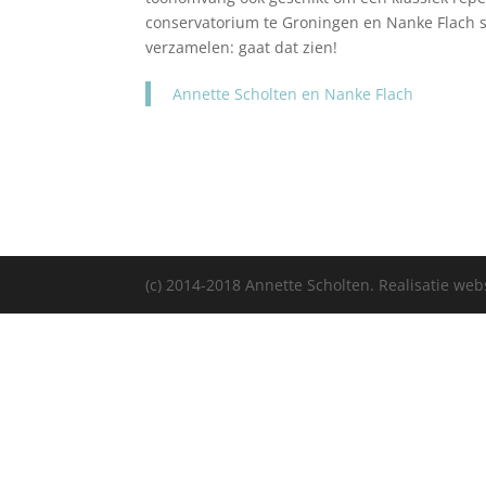
conservatorium te Groningen en Nanke Flach s
verzamelen: gaat dat zien!
Annette Scholten en Nanke Flach
(c) 2014-2018 Annette Scholten. Realisatie web