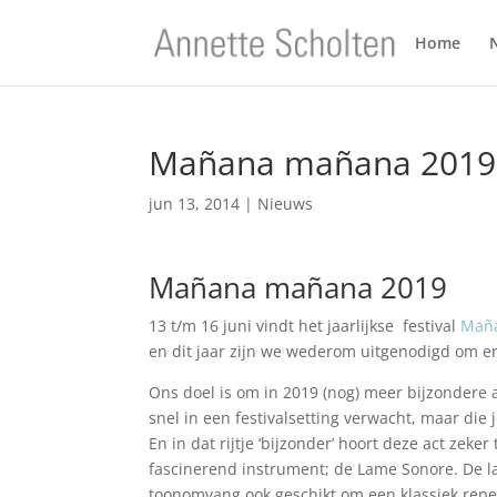
Home
Mañana mañana 2019
jun 13, 2014
|
Nieuws
Mañana mañana 2019
13 t/m 16 juni vindt het jaarlijkse festival
Mañ
en dit jaar zijn we wederom uitgenodigd om enk
Ons doel is om in 2019 (nog) meer bijzondere 
snel in een festivalsetting verwacht, maar die
En in dat rijtje ‘bijzonder’ hoort deze act ze
fascinerend instrument; de Lame Sonore. De l
toonomvang ook geschikt om een klassiek reper