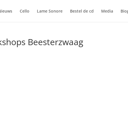
Nieuws
Cello
Lame Sonore
Bestel de cd
Media
Bio
rkshops Beesterzwaag