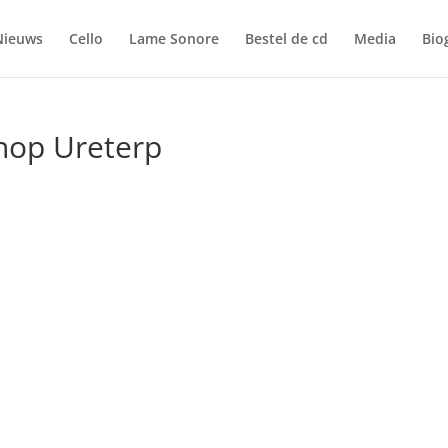
Nieuws
Cello
Lame Sonore
Bestel de cd
Media
Bio
hop Ureterp