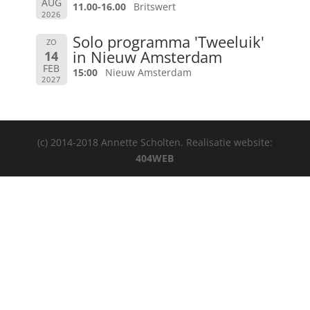
AUG
11.00-16.00
Britswert
2026
Solo programma 'Tweeluik'
ZO
in Nieuw Amsterdam
14
FEB
15:00
Nieuw Amsterdam
2027
(c) 2014-2018 Annette Scholten. Realisatie website:
404WEB