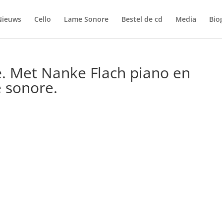
Nieuws
Cello
Lame Sonore
Bestel de cd
Media
Bio
lië. Met Nanke Flach piano en
 sonore.