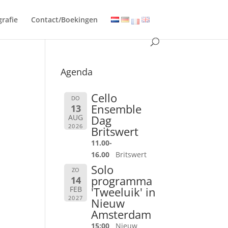
grafie
Contact/Boekingen
Agenda
Cello
DO
Ensemble
13
AUG
Dag
2026
Britswert
11.00-
16.00
Britswert
Solo
ZO
programma
14
FEB
'Tweeluik' in
2027
Nieuw
Amsterdam
15:00
Nieuw