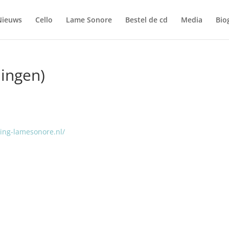
Nieuws
Cello
Lame Sonore
Bestel de cd
Media
Bio
ingen)
hting-lamesonore.nl/