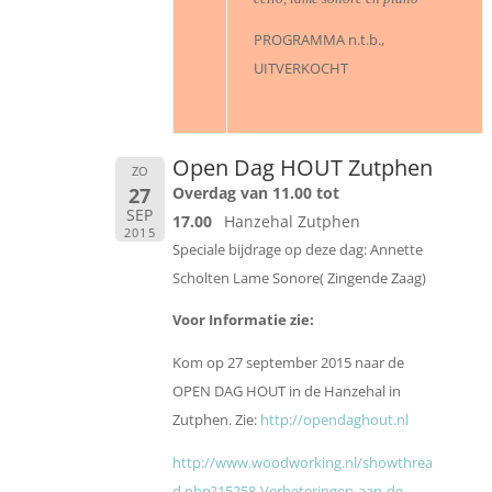
PROGRAMMA n.t.b.,
UITVERKOCHT
Open Dag HOUT Zutphen
ZO
27
Overdag van 11.00 tot
SEP
17.00
Hanzehal Zutphen
2015
Speciale bijdrage op deze dag: Annette
Scholten Lame Sonore( Zingende Zaag)
Voor Informatie zie:
Kom op 27 september 2015 naar de
OPEN DAG HOUT in de Hanzehal in
Zutphen. Zie:
http://opendaghout.nl
http://www.woodworking.nl/showthrea
d.php?15258-Verbeteringen-aan-de-