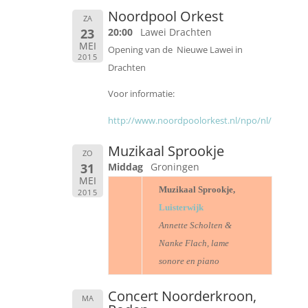
Noordpool Orkest
ZA
23
20:00
Lawei Drachten
MEI
Opening van de Nieuwe Lawei in
2015
Drachten
Voor informatie:
http://www.noordpoolorkest.nl/npo/nl/
Muzikaal Sprookje
ZO
31
Middag
Groningen
MEI
Muzikaal Sprookje,
2015
Luisterwijk
Annette Scholten &
Nanke Flach, lame
sonore en piano
Concert Noorderkroon,
MA