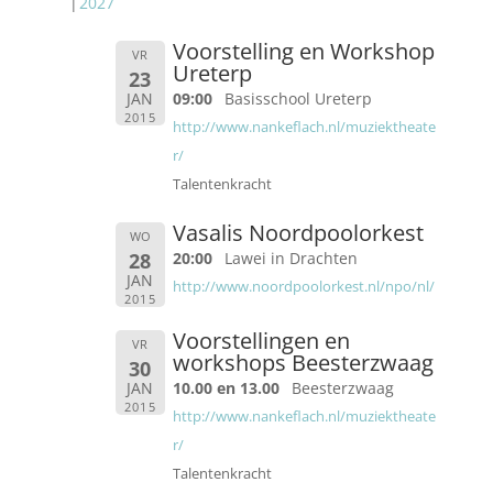
2027
Voorstelling en Workshop
VR
Ureterp
23
JAN
09:00
Basisschool Ureterp
2015
http://www.nankeflach.nl/muziektheate
r/
Talentenkracht
Vasalis Noordpoolorkest
WO
28
20:00
Lawei in Drachten
JAN
http://www.noordpoolorkest.nl/npo/nl/
2015
Voorstellingen en
VR
workshops Beesterzwaag
30
JAN
10.00 en 13.00
Beesterzwaag
2015
http://www.nankeflach.nl/muziektheate
r/
Talentenkracht