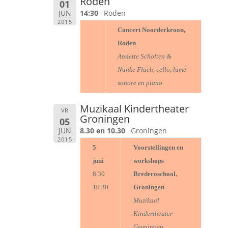
Roden
01
JUN
14:30
Roden
2015
Concert Noorderkroon,
Roden
Annette Scholten &
Nanke Flach, cello, lame
sonore en piano
Muzikaal Kindertheater
VR
Groningen
05
JUN
8.30 en 10.30
Groningen
2015
5
Voorstellingen en
juni
workshops
8.30
Brederoschool,
10.30
Groningen
Muzikaal
Kindertheater
Groningen