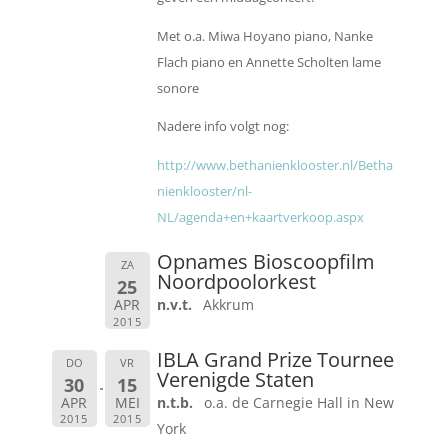
Met o.a. Miwa Hoyano piano, Nanke
Flach piano en Annette Scholten lame
sonore
Nadere info volgt nog:
http://www.bethanienklooster.nl/Betha
nienklooster/nl-
NL/agenda+en+kaartverkoop.aspx
Opnames Bioscoopfilm
ZA
Noordpoolorkest
25
APR
n.v.t.
Akkrum
2015
IBLA Grand Prize Tournee
DO
VR
Verenigde Staten
30
15
APR
MEI
n.t.b.
o.a. de Carnegie Hall in New
2015
2015
York