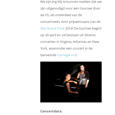
We zijn erg blij te kunnen melden dat we
zijn uitgenodigd voor een tournee door
de VS, als onderdeel van de
concertreeks door prijswinnaars van de
Ibla Grand Prize
2014! De tournee begint
op 30 april en zal bestaan uit diverse
concerten in Virginia, Arkansas en New
York, waaronder een concert in de
beroemde
Carnegie Hall
.
Concertdata: