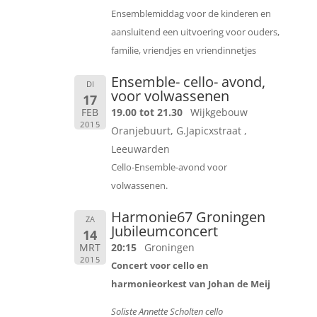
Ensemblemiddag voor de kinderen en
aansluitend een uitvoering voor ouders,
familie, vriendjes en vriendinnetjes
Ensemble- cello- avond,
DI
voor volwassenen
17
FEB
19.00 tot 21.30
Wijkgebouw
2015
Oranjebuurt, G.Japicxstraat ,
Leeuwarden
Cello-Ensemble-avond voor
volwassenen.
Harmonie67 Groningen
ZA
Jubileumconcert
14
MRT
20:15
Groningen
2015
Concert voor cello en
harmonieorkest van Johan de Meij
Soliste Annette Scholten cello