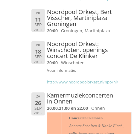
Noordpool Orkest, Bert
VR
Visscher, Martiniplaza
11
Groningen
SEP
2015
20:00
Groningen, Martiniplaza
Noordpool Orkest:
VR
Winschoten. openings
18
concert De Klinker
SEP
2015
20:00
Winschoten
Voor informatie:
http://www.noordpoolorkest.nl/npo/nl/
Kamermuziekconcerten
ZA
in Onnen
26
SEP
20.00,21.00 en 22.00
Onnen
2015
Concerten in Onnen
Annette Scholten & Nanke Flach,
cello, lame sonore en piano