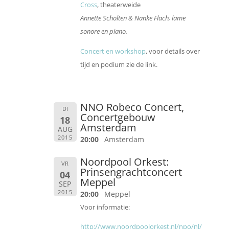
Cross
, theaterweide
Annette Scholten & Nanke Flach, lame
sonore en piano.
Concert en workshop
, voor details over
tijd en podium zie de link.
NNO Robeco Concert,
DI
Concertgebouw
18
Amsterdam
AUG
2015
20:00
Amsterdam
Noordpool Orkest:
VR
Prinsengrachtconcert
04
Meppel
SEP
2015
20:00
Meppel
Voor informatie:
http://www.noordpoolorkest.nl/npo/nl/