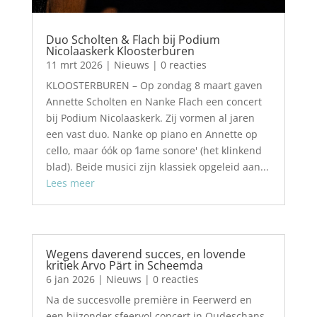
Duo Scholten & Flach bij Podium
Nicolaaskerk Kloosterburen
11 mrt 2026
|
Nieuws
| 0 reacties
KLOOSTERBUREN – Op zondag 8 maart gaven
Annette Scholten en Nanke Flach een concert
bij Podium Nicolaaskerk. Zij vormen al jaren
een vast duo. Nanke op piano en Annette op
cello, maar óók op ‘lame sonore' (het klinkend
blad). Beide musici zijn klassiek opgeleid aan...
Lees meer
Wegens daverend succes, en lovende
kritiek Arvo Pärt in Scheemda
6 jan 2026
|
Nieuws
| 0 reacties
Na de succesvolle première in Feerwerd en
een bijzonder sfeervol concert in Oudeschans