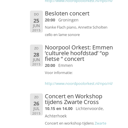
http://www.noordpoolorkest.nl/npo/nl/
Besloten concert
DO
25
20:00
Groningen
JUN
Nanke Flach piano, Annette Scholten
2015
cello en lame sonore
Noorpool Orkest: Emmen
ZO
‘culturele hoofdstad’ “op
28
fietse “ concert
JUN
2015
20:00
Emmen
Voor informatie:
http://www.noordpoolorkest.nl/npo/nl/
Concert en Workshop
ZO
tijdens Zwarte Cross
26
JUL
10.15 en 14.00
Lichtenvoorde,
2015
Achterhoek
Concert en workshop tijdens
Zwarte