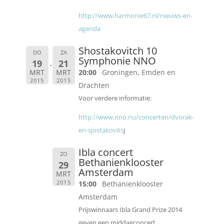
http://www.harmonie67.nl/nieuws-en-
agenda
Shostakovitch 10
DO
ZA
Symphonie NNO
19
21
MRT
MRT
20:00
Groningen, Emden en
2015
2015
Drachten
Voor verdere informatie:
http://www.nno.nu/concerten/dvorak-
en-sjostakovits
j
Ibla concert
ZO
Bethanienklooster
29
Amsterdam
MRT
2015
15:00
Bethanienklooster
Amsterdam
Prijswinnaars Ibla Grand Prize 2014
geven een middagconcert.