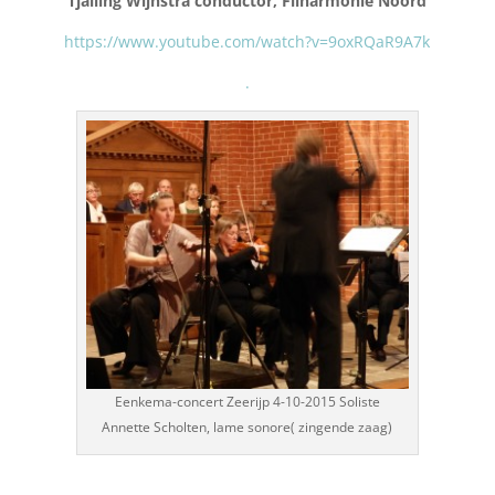
Tjalling Wijnstra conductor, Filharmonie Noord
https://www.youtube.com/watch?v=9oxRQaR9A7k
.
Eenkema-concert Zeerijp 4-10-2015 Soliste
Annette Scholten, lame sonore( zingende zaag)