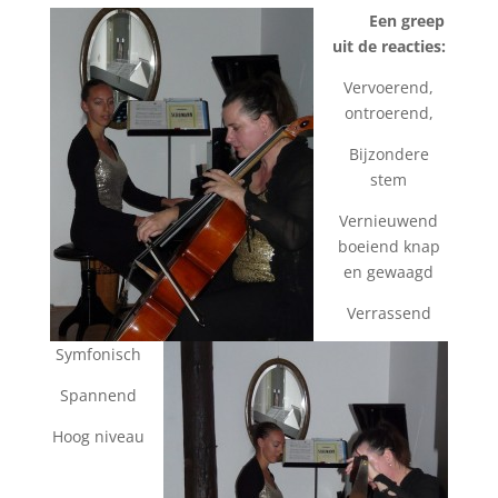
Een greep
uit de reacties:
Vervoerend,
ontroerend,
Bijzondere
stem
Vernieuwend
boeiend knap
en gewaagd
Verrassend
Symfonisch
Spannend
Hoog niveau