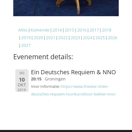
Alles
Komende
2014
2015
2016
2017
2018
2019
2020
2021
2022
2023
2024
2025
2026
2027
Evenement details:
Ein Deutsches Requiem & NNO
DO
10
20:15
Groningen
OKT
Voor Informatie:
https://www.theater.nl/ein-
2019
deutsches-requiem-toonkunstkoor-bekker-nno/