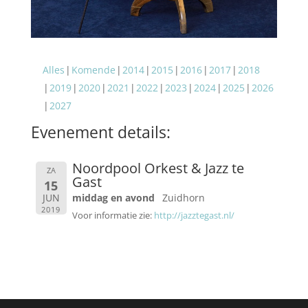
Alles
Komende
2014
2015
2016
2017
2018
2019
2020
2021
2022
2023
2024
2025
2026
2027
Evenement details:
Noordpool Orkest & Jazz te
ZA
Gast
15
JUN
middag en avond
Zuidhorn
2019
Voor informatie zie:
http://jazztegast.nl/