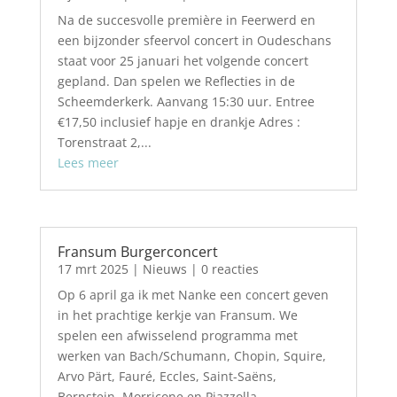
Na de succesvolle première in Feerwerd en
een bijzonder sfeervol concert in Oudeschans
staat voor 25 januari het volgende concert
gepland. Dan spelen we Reflecties in de
Scheemderkerk. Aanvang 15:30 uur. Entree
€17,50 inclusief hapje en drankje Adres :
Torenstraat 2,...
Lees meer
Fransum Burgerconcert
17 mrt 2025
|
Nieuws
| 0 reacties
Op 6 april ga ik met Nanke een concert geven
in het prachtige kerkje van Fransum. We
spelen een afwisselend programma met
werken van Bach/Schumann, Chopin, Squire,
Arvo Pärt, Fauré, Eccles, Saint-Saëns,
Bernstein, Morricone en Piazzolla.