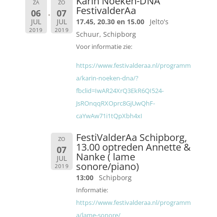
Karin Noeken-DNA
ZA
ZO
FestivalderAa
06
07
JUL
JUL
17.45, 20.30 en 15.00
Jelto's
2019
2019
Schuur, Schipborg
Voor informatie zie:
https://www.festivalderaa.nl/programm
a/karin-noeken-dna/?
fbclid=IwAR24XrQ3EkR6QI524-
JsROnqqRXOprc8GjUwQhF-
caYwAw71i1tQpXbh4xI
FestiValderAa Schipborg,
ZO
13.00 optreden Annette &
07
Nanke ( lame
JUL
sonore/piano)
2019
13:00
Schipborg
Informatie:
https://www.festivalderaa.nl/programm
a/lame-sonore/