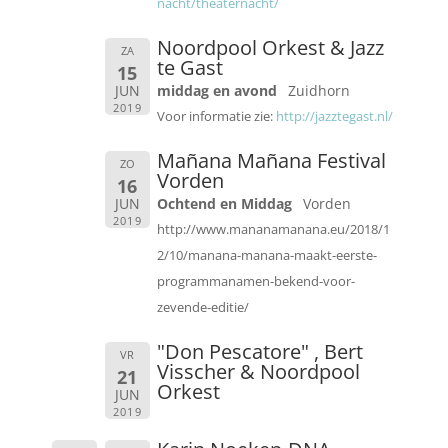
nacht/theaternacht/
Noordpool Orkest & Jazz
ZA
te Gast
15
JUN
middag en avond
Zuidhorn
2019
Voor informatie zie:
http://jazztegast.nl/
Mañana Mañana Festival
ZO
Vorden
16
JUN
Ochtend en Middag
Vorden
2019
http://www.mananamanana.eu/2018/1
2/10/manana-manana-maakt-eerste-
programmanamen-bekend-voor-
zevende-editie/
"Don Pescatore" , Bert
VR
Visscher & Noordpool
21
Orkest
JUN
2019