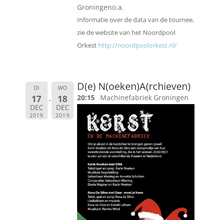
Groningeno.a.
Informatie over de data van de tournee,
zie de website van het Noordpool
Orkest
http://noordpoolorkest.nl/
D(e) N(oeken)A(rchieven)
DI
WO
17
18
20:15
Machinefabriek Groningen
DEC
DEC
2019
2019