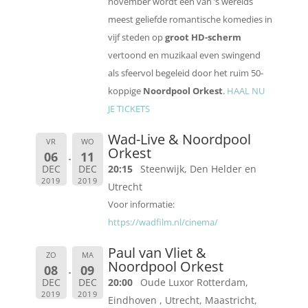
november wordt een van ’s werelds
meest geliefde romantische komedies in
vijf steden op
groot HD-scherm
vertoond en muzikaal even swingend
als sfeervol begeleid door het ruim 50-
koppige
Noordpool Orkest
.
HAAL NU
JE TICKETS
Wad-Live & Noordpool
VR
WO
Orkest
06
11
DEC
DEC
20:15
Steenwijk, Den Helder en
2019
2019
Utrecht
Voor informatie:
https://wadfilm.nl/cinema/
Paul van Vliet &
ZO
MA
Noordpool Orkest
08
09
DEC
DEC
20:00
Oude Luxor Rotterdam,
2019
2019
Eindhoven , Utrecht, Maastricht,