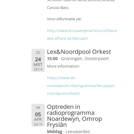
Caruso Bass
Voor informatie zie:
http://www.brouwerijmartinus.nl/klassi
eke-affaire-24-februari/
Lex&Noordpool Orkest
ZO
24
15:00
Groningen, Oosterpoort
MRT
More information:
2019
https://www.de-
oosterpoort.nl/programma/lex-jasper-
noordpool-orkest/
Optreden in
VR
radioprogramma
05
Noardewyn, Omrop
APR
Fryslân
2019
Middag
Leeuwarden