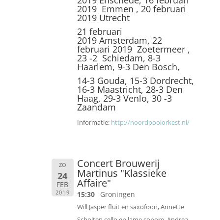
2019
Enschede,
16 februari
2019
Emmen ,
20 februari
2019
Utrecht
21 februari
2019
Amsterdam,
22
februari 2019
Zoetermeer ,
23 -2 Schiedam, 8-3
Haarlem, 9-3 Den Bosch,
14-3 Gouda, 15-3 Dordrecht,
16-3 Maastricht, 28-3 Den
Haag, 29-3 Venlo, 30 -3
Zaandam
Informatie:
http://noordpoolorkest.nl/
Concert Brouwerij
ZO
Martinus "Klassieke
24
Affaire"
FEB
2019
15:30
Groningen
Will Jasper fluit en saxofoon, Annette
Scholten cello en lame sonore, Andrea