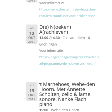
2019
Voor Informatie:
https://www.theater.nl/ein-deutsches-
requiem-toonkunstkoor-bekker-nno/
D(e) N(oeken)
ZA
A(rachieven)
12
OKT
13.00 /14.30
Cascadeplein 10
2019
Groningen
Voor informatie:
https://dagvandegroningergeschiedenis
.nl/programma/de-noeken-archieven/
‘t Marnehoes, Wehe-den
ZO
Hoorn. Met Annette
13
Scholten, cello & lame
OKT
sonore, Nanke Flach
2019
piano
15:00
Wehe den Hoorn