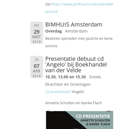
zie:
https://www.philharmoniezuidneder
land.nl/
BIMHUIS Amsterdam
DO
29
Overdag
Amsterdam
MRT
Besloten optreden met jazztrio en lame
2018
sonore
Presentatie debuut cd
ZA
'Angelo' bij Boekhandel
07
van der Velde
APR
2018
10.30, 13.00 en 15.30
Sneek,
Drachten en Groningen
Cd presentatie
'Angelo'
Annette Scholten en Nanke Flach