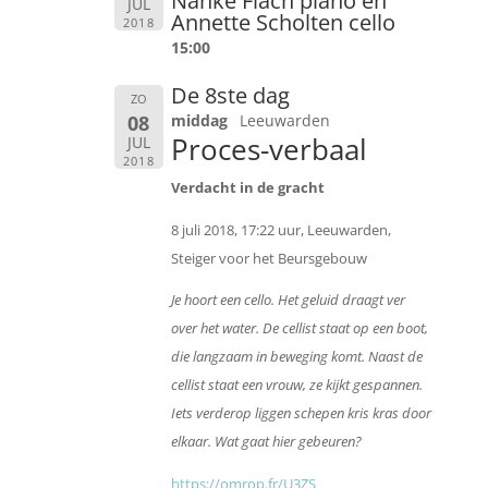
Nanke Flach piano en
JUL
Annette Scholten cello
2018
15:00
De 8ste dag
ZO
08
middag
Leeuwarden
Proces-verbaal
JUL
2018
Verdacht in de gracht
8 juli 2018, 17:22 uur, Leeuwarden,
Steiger voor het Beursgebouw
Je hoort een cello. Het geluid draagt ver
over het water. De cellist staat op een boot,
die langzaam in beweging komt. Naast de
cellist staat een vrouw, ze kijkt gespannen.
Iets verderop liggen schepen kris kras door
elkaar. Wat gaat hier gebeuren?
https://omrop.fr/U3ZS