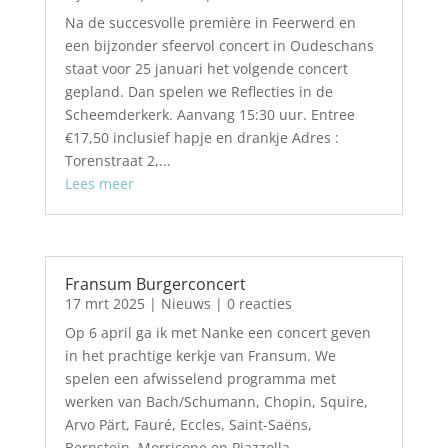
Na de succesvolle première in Feerwerd en
een bijzonder sfeervol concert in Oudeschans
staat voor 25 januari het volgende concert
gepland. Dan spelen we Reflecties in de
Scheemderkerk. Aanvang 15:30 uur. Entree
€17,50 inclusief hapje en drankje Adres :
Torenstraat 2,...
Lees meer
Fransum Burgerconcert
17 mrt 2025
|
Nieuws
| 0 reacties
Op 6 april ga ik met Nanke een concert geven
in het prachtige kerkje van Fransum. We
spelen een afwisselend programma met
werken van Bach/Schumann, Chopin, Squire,
Arvo Pärt, Fauré, Eccles, Saint-Saëns,
Bernstein, Morricone en Piazzolla.