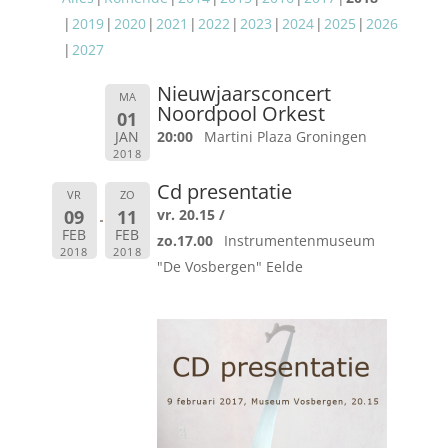
2019
2020
2021
2022
2023
2024
2025
2026
2027
Nieuwjaarsconcert
MA
Noordpool Orkest
01
JAN
20:00
Martini Plaza Groningen
2018
Cd presentatie
VR
ZO
09
11
vr. 20.15 /
FEB
FEB
zo.17.00
Instrumentenmuseum
2018
2018
"De Vosbergen" Eelde