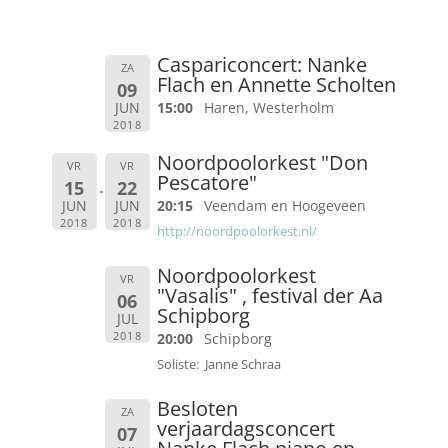
Caspariconcert: Nanke
ZA
Flach en Annette Scholten
09
JUN
15:00
Haren, Westerholm
2018
Noordpoolorkest "Don
VR
VR
Pescatore"
15
22
JUN
JUN
20:15
Veendam en Hoogeveen
2018
2018
http://noordpoolorkest.nl/
Noordpoolorkest
VR
"Vasalis" , festival der Aa
06
Schipborg
JUL
2018
20:00
Schipborg
Soliste: Janne Schraa
Besloten
ZA
verjaardagsconcert
07