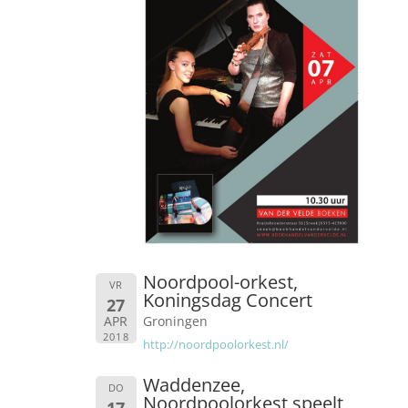
Noordpool-orkest,
VR
Koningsdag Concert
27
APR
Groningen
2018
http://noordpoolorkest.nl/
Waddenzee,
DO
Noordpoolorkest speelt