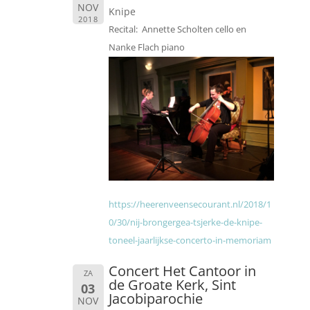
NOV
Knipe
2018
Recital: Annette Scholten cello en
Nanke Flach piano
https://heerenveensecourant.nl/2018/1
0/30/nij-brongergea-tsjerke-de-knipe-
toneel-jaarlijkse-concerto-in-memoriam
Concert Het Cantoor in
ZA
de Groate Kerk, Sint
03
Jacobiparochie
NOV