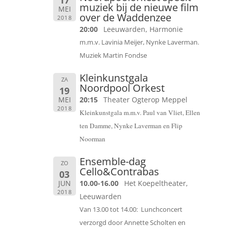
17
muziek bij de nieuwe film
MEI
over de Waddenzee
2018
20:00
Leeuwarden, Harmonie
m.m.v. Lavinia Meijer, Nynke Laverman.
Muziek Martin Fondse
Kleinkunstgala
ZA
Noordpool Orkest
19
MEI
20:15
Theater Ogterop Meppel
2018
Kleinkunstgala m.m.v. Paul van Vliet, Ellen
ten Damme, Nynke Laverman en Flip
Noorman
Ensemble-dag
ZO
Cello&Contrabas
03
JUN
10.00-16.00
Het Koepeltheater,
2018
Leeuwarden
Van 13.00 tot 14.00: Lunchconcert
verzorgd door Annette Scholten en