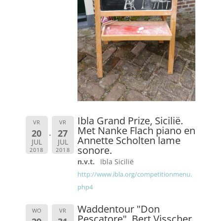
Ibla Grand Prize, Sicilië.
VR
VR
Met Nanke Flach piano en
20
27
Annette Scholten lame
JUL
JUL
sonore.
2018
2018
n.v.t.
Ibla Sicilië
http://www.ibla.org/competitionmenu.
php4
Waddentour "Don
WO
VR
Pescatore", Bert Visscher